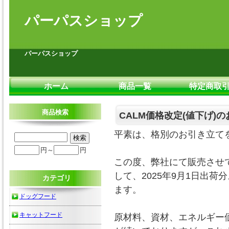
パーパスショップ
パーパスショップ
ホーム
商品一覧
特定商取
商品検索
CALM価格改定(値下げ)
平素は、格別のお引き立て
円～
円
この度、弊社にて販売させ
して、2025年9月1日出
カテゴリ
ます。
ドッグフード
キャットフード
原材料、資材、エネルギー